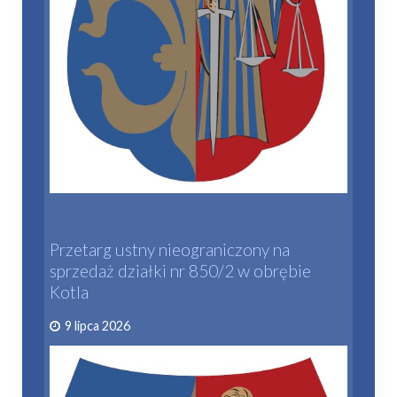
Przetarg ustny nieograniczony na
sprzedaż działki nr 850/2 w obrębie
Kotla
9 lipca 2026