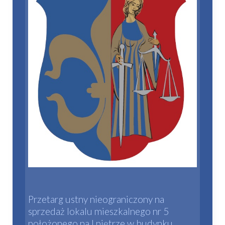
Przetarg ustny nieograniczony na
sprzedaż lokalu mieszkalnego nr 5
położonego na I piętrze w budynku