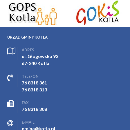
URZĄD GMINY KOTLA
ADRES
ul. Głogowska 93
67-240 Kotla
TELEFON
76 8318 361
76 8318 313
FAX
76 8318 308
E-MAIL
gmina@kotla.pl