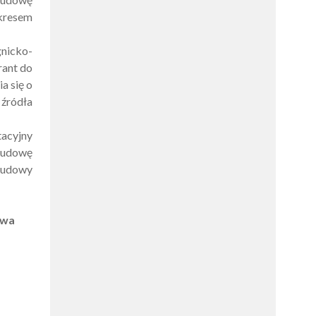
akresem
gnicko-
rant do
a się o
 źródła
acyjny
budowę
 budowy
twa