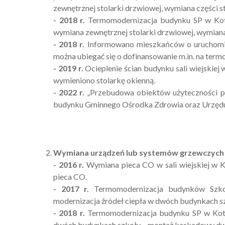
zewnętrznej stolarki drzwiowej, wymiana części st
- 2018 r.
Termomodernizacja budynku SP w Kotli
wymiana zewnętrznej stolarki drzwiowej, wymiana 
- 2018 r.
Informowano mieszkańców o uruchomie
można ubiegać się o dofinansowanie m.in. na te
- 2019 r.
Ocieplenie ścian budynku sali wiejskiej 
wymieniono stolarkę okienną.
- 2022 r.
„Przebudowa obiektów użyteczności pu
budynku Gminnego Ośrodka Zdrowia oraz Urzędu 
Wymiana urządzeń lub systemów grzewczych
- 2016 r.
Wymiana pieca CO w sali wiejskiej w 
pieca CO.
- 2017 r.
Termomodernizacja budynków Szkoły
modernizacja źródeł ciepła w dwóch budynkach s
- 2018 r.
Termomodernizacja budynku SP w Kotli
dwóch budynkach szkoły – montaż kaskadowy dw