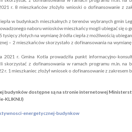
 2021 r. 8 mieszkańców złożyło wnioski o dofinansowanie z z
iepła w budynkach mieszkalnych z terenów wybranych gmin Le
rowadzonego naboru wniosków mieszkańcy mogli ubiegać się o g
 tysięcy złotych na wymianę źródła ciepła z możliwością ubiegani
cznej – 2 mieszkańców skorzystało z dofinansowania na wymianę
2021 r. Gmina Kotla prowadziła punkt informacyjno-konsult
i skorzystać z dofinansowania w ramach programu m.in. na 
022 r. 1 mieszkaniec złożył wniosek o dofinansowanie z zakresem
nej budynków dostępne są na stronie internetowej Ministers
ie-KLIKNIJ)
ektywnosci-energetycznej-budynkow