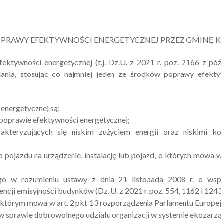
PRAWY EFEKTYWNOŚCI ENERGETYCZNEJ PRZEZ GMINĘ 
ektywności energetycznej (t.j. Dz.U. z 2021 r. poz. 2166 z póź
dania, stosując co najmniej jeden ze środków poprawy efekt
energetycznej są:
o poprawie efektywności energetycznej;
arakteryzujących się niskim zużyciem energii oraz niskimi k
b pojazdu na urządzenie, instalację lub pojazd, o których mowa w
ego w rozumieniu ustawy z dnia 21 listopada 2008 r. o wspi
ncji emisyjności budynków (Dz. U. z 2021 r. poz. 554, 1162 i 1243
 którym mowa w art. 2 pkt 13 rozporządzenia Parlamentu Europe
. w sprawie dobrowolnego udziału organizacji w systemie ekozarz