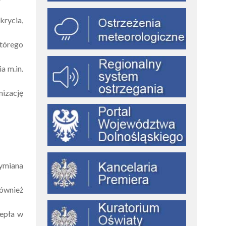
krycia,
tórego
a m.in.
nizację
ymiana
ównież
iepła w