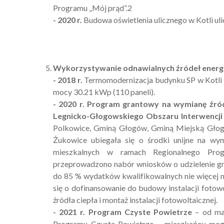
Programu „Mój prąd”.2
- 2020 r.
Budowa oświetlenia ulicznego w Kotli ul
Wykorzystywanie odnawialnych źródeł energi
- 2018 r.
Termomodernizacja budynku SP w Kotli – 
mocy 30.21 kWp (110 paneli).
- 2020 r.
Program grantowy na wymianę źród
Legnicko-Głogowskiego Obszaru Interwencji
Polkowice, Gminą Głogów, Gminą Miejską Gło
Żukowice ubiegała się o środki unijne na wy
mieszkalnych w ramach Regionalnego Pro
przeprowadzono nabór wniosków o udzielenie gra
do 85 % wydatków kwalifikowalnych nie więcej ni
się o dofinansowanie do budowy instalacji foto
źródła ciepła i montaż instalacji fotowoltaicznej.
- 2021 r.
Program Czyste Powietrze
– od maj
Programu Czyste Powietrze – mieszkańcy mogl