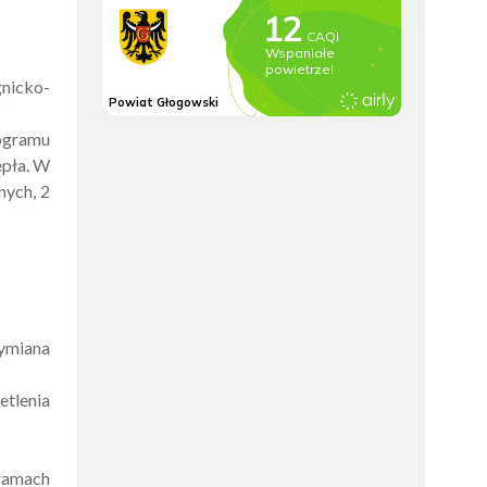
nicko-
rogramu
epła. W
nych, 2
wymiana
tlenia
 ramach