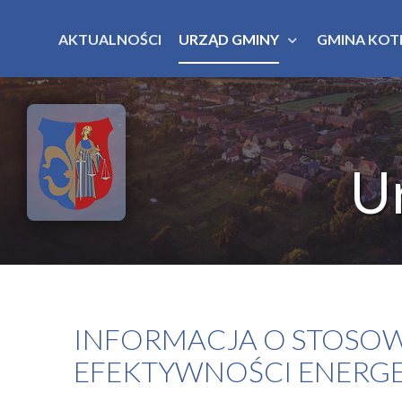
AKTUALNOŚCI
URZĄD GMINY
GMINA KOT
U
INFORMACJA O STOSO
EFEKTYWNOŚCI ENERGE