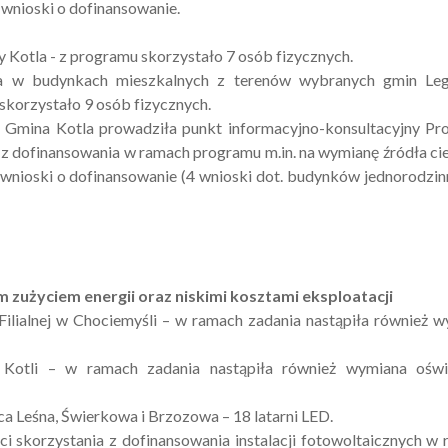
wnioski o dofinansowanie.
y Kotla - z programu skorzystało 7 osób fizycznych.
a w budynkach mieszkalnych z terenów wybranych gmin Leg
korzystało 9 osób fizycznych.
. Gmina Kotla prowadziła punkt informacyjno-konsultacyjny P
z dofinansowania w ramach programu m.in. na wymianę źródła ci
wnioski o dofinansowanie (4 wnioski dot. budynków jednorodzin
m zużyciem energii oraz niskimi kosztami eksploatacji
lialnej w Chociemyśli – w ramach zadania nastąpiła również 
otli – w ramach zadania nastąpiła również wymiana oświe
ca Leśna, Świerkowa i Brzozowa – 18 latarni LED.
skorzystania z dofinansowania instalacji fotowoltaicznych w