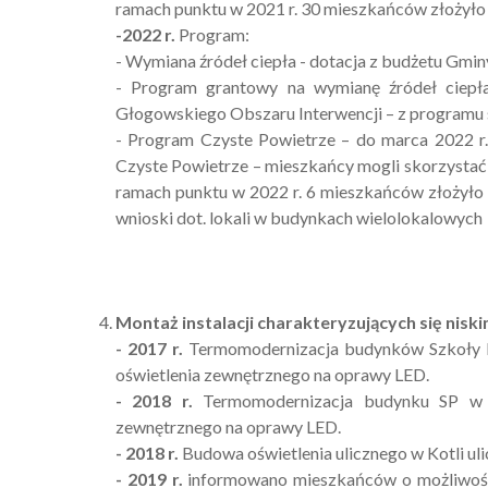
ramach punktu w 2021 r. 30 mieszkańców złożyło 
-2022 r.
Program:
- Wymiana źródeł ciepła - dotacja z budżetu Gmin
- Program grantowy na wymianę źródeł ciepł
Głogowskiego Obszaru Interwencji – z programu s
- Program Czyste Powietrze – do marca 2022 r
Czyste Powietrze – mieszkańcy mogli skorzystać 
ramach punktu w 2022 r. 6 mieszkańców złożyło 
wnioski dot. lokali w budynkach wielolokalowych
Montaż instalacji charakteryzujących się niski
- 2017 r.
Termomodernizacja budynków Szkoły Fi
oświetlenia zewnętrznego na oprawy LED.
- 2018 r.
Termomodernizacja budynku SP w K
zewnętrznego na oprawy LED.
- 2018 r.
Budowa oświetlenia ulicznego w Kotli uli
- 2019 r.
informowano mieszkańców o możliwości 