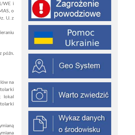
1/WE i
EMAS, o
z. U. z
eraniu
z późn.
ulów na
tolarki
; lokal
tolarki
ymianą
ymiana