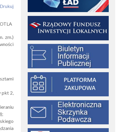
Drukuj
KOTLA
n. zm.)
ywności
osztami
 pkt 2,
eraniu
);
jskiego
ądzania