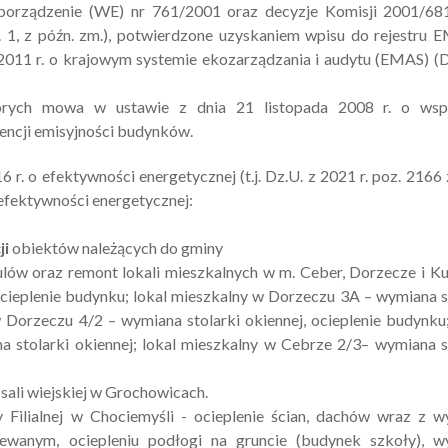
zporządzenie (WE) nr 761/2001 oraz decyzje Komisji 2001/68
 1, z późn. zm.), potwierdzone uzyskaniem wpisu do rejestru 
 2011 r. o krajowym systemie ekozarządzania i audytu (EMAS) (D
których mowa w ustawie z dnia 21 listopada 2008 r. o wspi
encji emisyjności budynków.
 r. o efektywności energetycznej (t.j. Dz.U. z 2021 r. poz. 2166 
efektywności energetycznej:
ji
obiektów należących do gminy
ów oraz remont lokali mieszkalnych w m. Ceber, Dorzecze i K
cieplenie budynku; lokal mieszkalny w Dorzeczu 3A – wymiana s
w Dorzeczu 4/2 – wymiana stolarki okiennej, ocieplenie budynku
 stolarki okiennej; lokal mieszkalny w Cebrze 2/3– wymiana s
sali wiejskiej w Grochowicach.
ilialnej w Chociemyśli - ocieplenie ścian, dachów wraz z w
ewanym, ociepleniu podłogi na gruncie (budynek szkoły), w