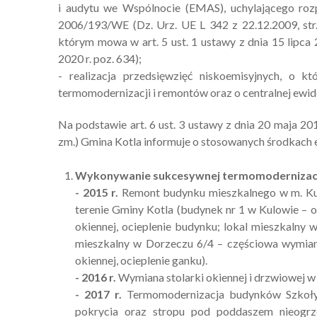
i audytu we Wspólnocie (EMAS), uchylającego ro
2006/193/WE (Dz. Urz. UE L 342 z 22.12.2009, str.
którym mowa w art. 5 ust. 1 ustawy z dnia 15 lipca
2020 r. poz. 634);
- realizacja przedsięwzięć niskoemisyjnych, o 
termomodernizacji i remontów oraz o centralnej ewid
Na podstawie art. 6 ust. 3 ustawy z dnia 20 maja 2016
zm.) Gmina Kotla informuje o stosowanych środkach 
Wykonywanie sukcesywnej termomodernizac
- 2015 r.
Remont budynku mieszkalnego w m. Kul
terenie Gminy Kotla (budynek nr 1 w Kulowie – o
okiennej, ocieplenie budynku; lokal mieszkalny 
mieszkalny w Dorzeczu 6/4 – częściowa wymiana
okiennej, ocieplenie ganku).
- 2016 r.
Wymiana stolarki okiennej i drzwiowej w 
- 2017 r.
Termomodernizacja budynków Szkoły F
pokrycia oraz stropu pod poddaszem nieogrz