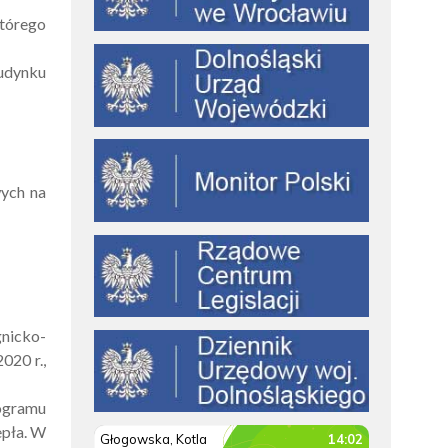
tórego
budynku
wych na
nicko-
020 r.,
rogramu
epła. W