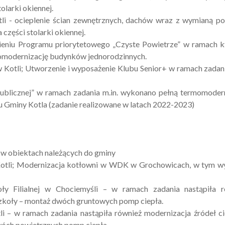
olarki okiennej.
 - ocieplenie ścian zewnętrznych, dachów wraz z wymianą po
części stolarki okiennej.
niu Programu priorytetowego „Czyste Powietrze” w ramach k
rmomodernizację budynków jednorodzinnych.
w Kotli; Utworzenie i wyposażenie Klubu Senior+ w ramach zadani
blicznej” w ramach zadania m.in. wykonano pełną termomoder
Gminy Kotla (zadanie realizowane w latach 2022-2023)
w obiektach należących do gminy
Kotli; Modernizacja kotłowni w WDK w Grochowicach, w tym w
 Filialnej w Chociemyśli – w ramach zadania nastąpiła r
zkoły – montaż dwóch gruntowych pomp ciepła.
 – w ramach zadania nastąpiła również modernizacja źródeł c
óch powietrznych pomp ciepła.