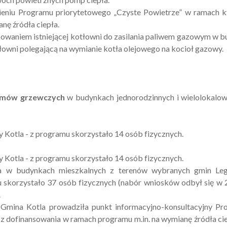
niu Programu priorytetowego „Czyste Powietrze” w ramach k
nę źródła ciepła.
sowaniem istniejącej kotłowni do zasilania paliwem gazowym w 
wni polegającą na wymianie kotła olejowego na kocioł gazowy.
temów grzewczych
w budynkach jednorodzinnych i wielolokalo
y Kotla - z programu skorzystało 14 osób fizycznych.
y Kotla - z programu skorzystało 14 osób fizycznych.
a w budynkach mieszkalnych z terenów wybranych gmin Leg
skorzystało 37 osób fizycznych (nabór wniosków odbył się w 2
.
 Gmina Kotla prowadziła punkt informacyjno-konsultacyjny P
z dofinansowania w ramach programu m.in. na wymianę źródła ci