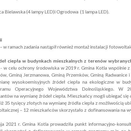
ica Bielawska (4 lampy LED)i Ogrodowa (1 lampa LED).
i
w ramach zadania nastąpił również montaż instalacji fotowoltai
eł ciepła w budynkach mieszkalnych z terenów wybranyc
- w celu ochrony środowiska w 2019 r. Gmina Kotla wspólnie 
gów, Gminą Jerzmanowa, Gminą Przemków, Gminą Radwanice i
mianę wysokoemisyjnych źródeł ciepła na ekologiczne w bud
gramu Operacyjnego Województwa Dolnośląskiego. W 2
ntów na wymianę źródeł ciepła. Mieszkańcy mogli ubiegać się 
ż 35 tysięcy złotych na wymianę źródła ciepła z możliwością ub
woltaicznej – 12 mieszkańców skorzystało z dofinansowania na 
a 2021 r. Gmina Kotla prowadziła punkt informacyjno-konsul
i skorzystać z dofinansowania w ramach programu m.in. na 