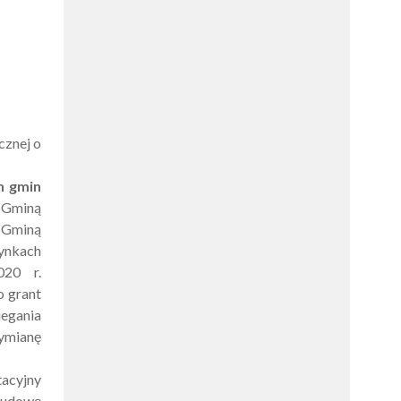
cznej o
h gmin
z Gminą
 Gminą
ynkach
020 r.
o grant
iegania
wymianę
tacyjny
budowę