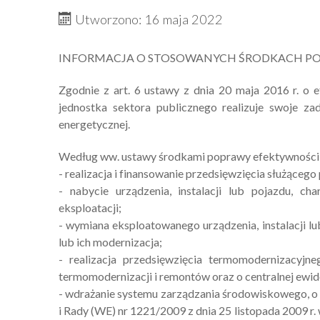
Utworzono: 16 maja 2022
INFORMACJA O STOSOWANYCH ŚRODKACH PO
Zgodnie z art. 6 ustawy z dnia 20 maja 2016 r. o ef
jednostka sektora publicznego realizuje swoje za
energetycznej.
Według ww. ustawy środkami poprawy efektywności 
- realizacja i finansowanie przedsięwzięcia służąceg
- nabycie urządzenia, instalacji lub pojazdu, ch
eksploatacji;
- wymiana eksploatowanego urządzenia, instalacji lu
lub ich modernizacja;
- realizacja przedsięwzięcia termomodernizacyjn
termomodernizacji i remontów oraz o centralnej ewide
- wdrażanie systemu zarządzania środowiskowego, o
i Rady (WE) nr 1221/2009 z dnia 25 listopada 2009 r