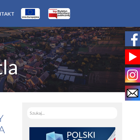
NTAKT
la
Szukaj
Y
A