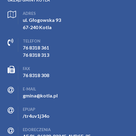
URZĄD GMINY KOTLA
ADRES
ul. Głogowska 93
67-240 Kotla
TELEFON
76 8318 361
76 8318 313
FAX
76 8318 308
E-MAIL
gmina@kotla.pl
EPUAP
/tr4uv1j34o
EDORECZENIA