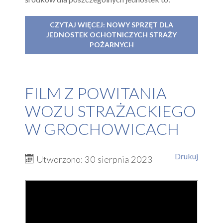
CZYTAJ WIĘCEJ: NOWY SPRZĘT DLA
JEDNOSTEK OCHOTNICZYCH STRAŻY
POŻARNYCH
FILM Z POWITANIA
WOZU STRAŻACKIEGO
W GROCHOWICACH
Drukuj
Utworzono: 30 sierpnia 2023