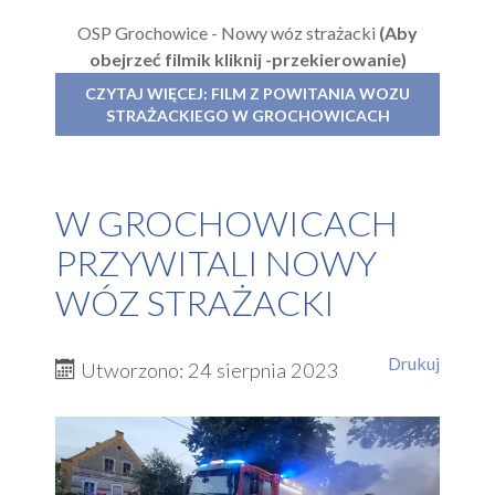
OSP Grochowice - Nowy wóz strażacki
(Aby
obejrzeć filmik kliknij -przekierowanie)
CZYTAJ WIĘCEJ: FILM Z POWITANIA WOZU
STRAŻACKIEGO W GROCHOWICACH
W GROCHOWICACH
PRZYWITALI NOWY
WÓZ STRAŻACKI
Drukuj
Utworzono: 24 sierpnia 2023