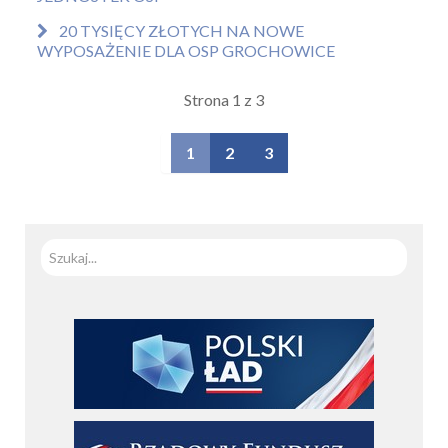
20 TYSIĘCY ZŁOTYCH NA NOWE
WYPOSAŻENIE DLA OSP GROCHOWICE
Strona 1 z 3
1
2
3
Szuka