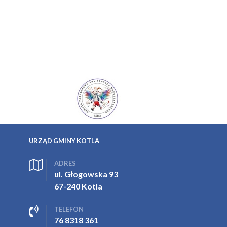
URZĄD GMINY KOTLA
ADRES
ul. Głogowska 93
67-240 Kotla
TELEFON
76 8318 361