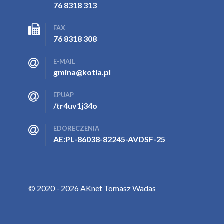
76 8318 313
FAX
76 8318 308
E-MAIL
gmina@kotla.pl
EPUAP
/tr4uv1j34o
EDORECZENIA
AE:PL-86038-82245-AVDSF-25
© 2020 - 2026 AKnet Tomasz Wadas