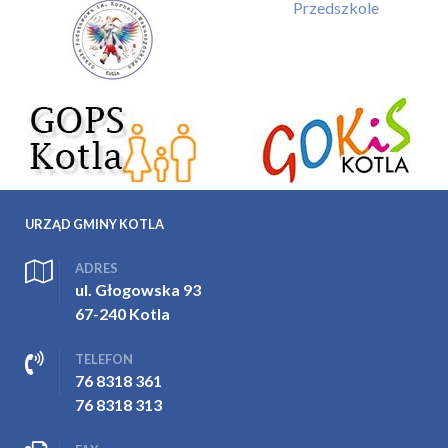
Przedszkole
URZĄD GMINY KOTLA
ADRES
ul. Głogowska 93
67-240 Kotla
TELEFON
76 8318 361
76 8318 313