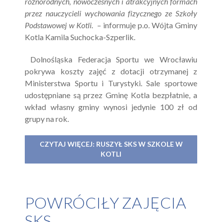
różnorodnych, nowoczesnych i atrakcyjnych formach
przez nauczycieli wychowania fizycznego ze Szkoły
Podstawowej w Kotli.
– informuje p.o. Wójta Gminy
Kotla Kamila Suchocka-Szperlik.
Dolnośląska Federacja Sportu we Wrocławiu
pokrywa koszty zajęć z dotacji otrzymanej z
Ministerstwa Sportu i Turystyki. Sale sportowe
udostępniane są przez Gminę Kotla bezpłatnie, a
wkład własny gminy wynosi jedynie 100 zł od
grupy na rok.
CZYTAJ WIĘCEJ: RUSZYŁ SKS W SZKOLE W
KOTLI
POWRÓCIŁY ZAJĘCIA
SKS