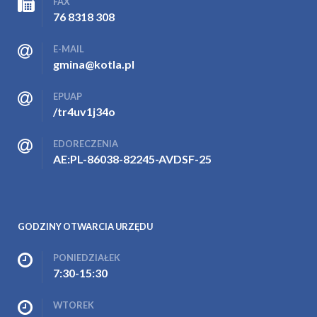
FAX
76 8318 308
E-MAIL
gmina@kotla.pl
EPUAP
/tr4uv1j34o
EDORECZENIA
AE:PL-86038-82245-AVDSF-25
GODZINY OTWARCIA URZĘDU
PONIEDZIAŁEK
7:30-15:30
WTOREK