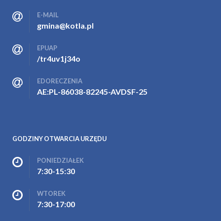
E-MAIL
gmina@kotla.pl
EPUAP
/tr4uv1j34o
EDORECZENIA
AE:PL-86038-82245-AVDSF-25
GODZINY OTWARCIA URZĘDU
PONIEDZIAŁEK
7:30-15:30
WTOREK
7:30-17:00