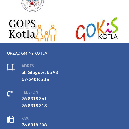
URZĄD GMINY KOTLA
ADRES
ul. Głogowska 93
67-240 Kotla
TELEFON
76 8318 361
76 8318 313
FAX
76 8318 308