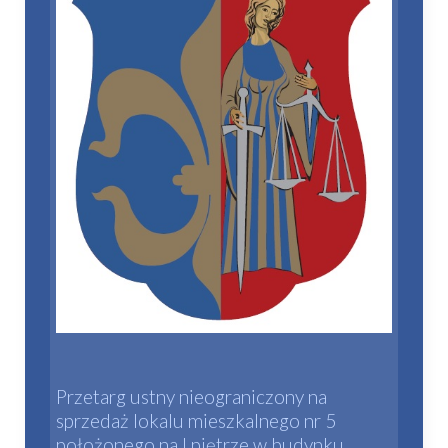
Przetarg ustny nieograniczony na
sprzedaż lokalu mieszkalnego nr 5
położonego na I piętrze w budynku