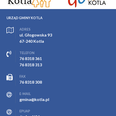
URZĄD GMINY KOTLA
ADRES
ul. Głogowska 93
67-240 Kotla
TELEFON
76 8318 361
76 8318 313
FAX
76 8318 308
E-MAIL
gmina@kotla.pl
EPUAP