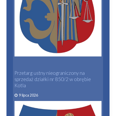
Przetarg ustny nieograniczony na
sprzedaż działki nr 850/2 w obrębie
Kotla
9 lipca 2026