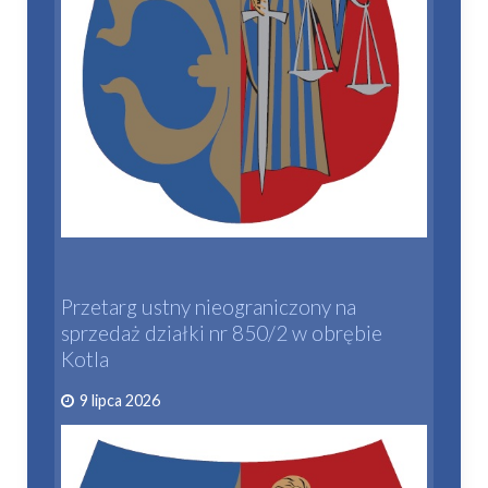
Przetarg ustny nieograniczony na
sprzedaż działki nr 850/2 w obrębie
Kotla
9 lipca 2026