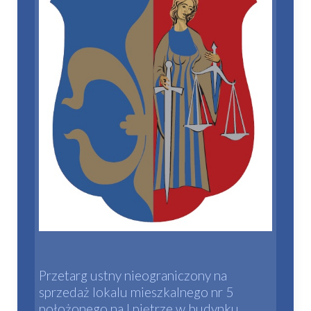
Przetarg ustny nieograniczony na
sprzedaż lokalu mieszkalnego nr 5
położonego na I piętrze w budynku