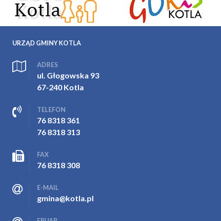
URZĄD GMINY KOTLA
ADRES
ul. Głogowska 93
67-240 Kotla
TELEFON
76 8318 361
76 8318 313
FAX
76 8318 308
E-MAIL
gmina@kotla.pl
EPUAP