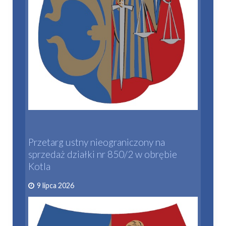
Przetarg ustny nieograniczony na
sprzedaż działki nr 850/2 w obrębie
Kotla
9 lipca 2026