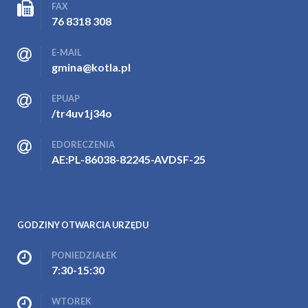
FAX
76 8318 308
E-MAIL
gmina@kotla.pl
EPUAP
/tr4uv1j34o
EDORECZENIA
AE:PL-86038-82245-AVDSF-25
GODZINY OTWARCIA URZĘDU
PONIEDZIAŁEK
7:30-15:30
WTOREK