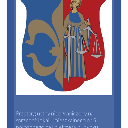
Przetarg ustny nieograniczony na
sprzedaż lokalu mieszkalnego nr 5
położonego na I piętrze w budynku