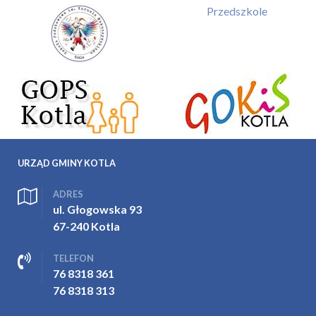
Przedszkole
URZĄD GMINY KOTLA
ADRES
ul. Głogowska 93
67-240 Kotla
TELEFON
76 8318 361
76 8318 313