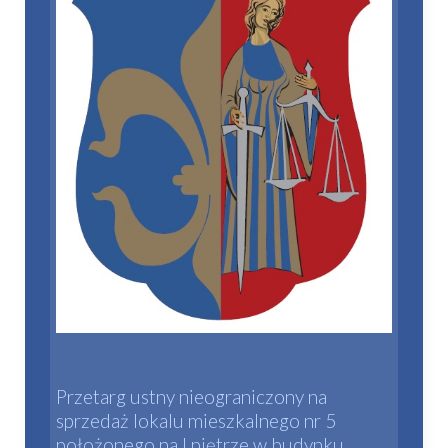
Przetarg ustny nieograniczony na
sprzedaż lokalu mieszkalnego nr 5
położonego na I piętrze w budynku