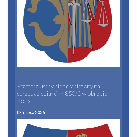
Przetarg ustny nieograniczony na
sprzedaż działki nr 850/2 w obrębie
Kotla
9 lipca 2026