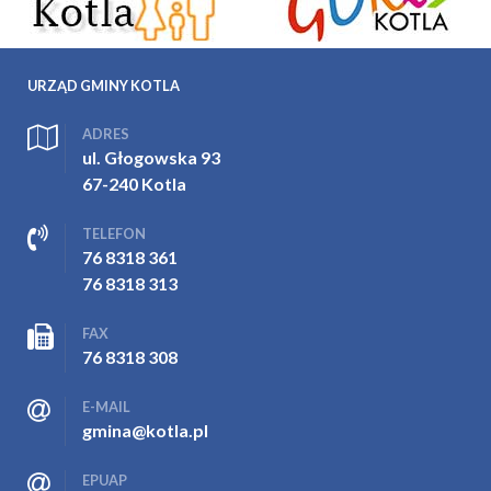
URZĄD GMINY KOTLA
ADRES
ul. Głogowska 93
67-240 Kotla
TELEFON
76 8318 361
76 8318 313
FAX
76 8318 308
E-MAIL
gmina@kotla.pl
EPUAP