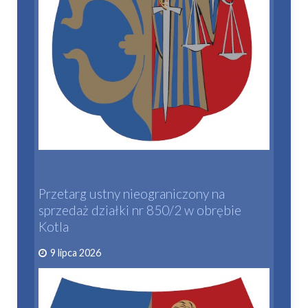
Przetarg ustny nieograniczony na
sprzedaż działki nr 850/2 w obrębie
Kotla
9 lipca 2026