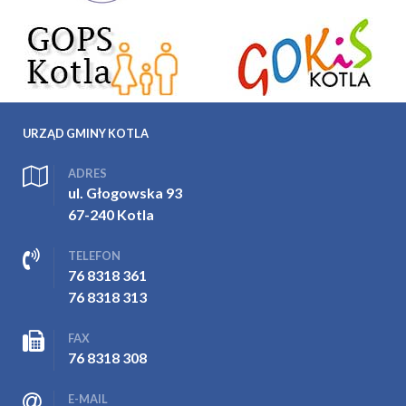
URZĄD GMINY KOTLA
ADRES
ul. Głogowska 93
67-240 Kotla
TELEFON
76 8318 361
76 8318 313
FAX
76 8318 308
E-MAIL