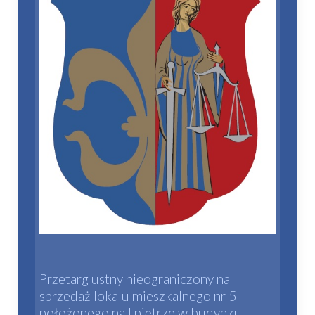
Przetarg ustny nieograniczony na
sprzedaż lokalu mieszkalnego nr 5
położonego na I piętrze w budynku