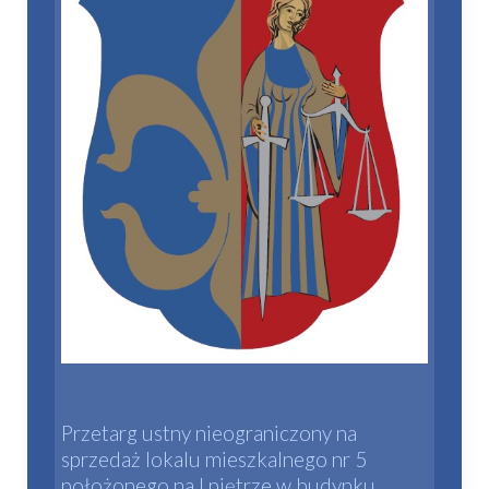
Przetarg ustny nieograniczony na
sprzedaż lokalu mieszkalnego nr 5
położonego na I piętrze w budynku