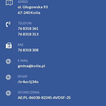
ADRES
ul. Głogowska 93
67-240 Kotla
TELEFON
76 8318 361
76 8318 313
FAX
76 8318 308
E-MAIL
gmina@kotla.pl
EPUAP
/tr4uv1j34o
EDORECZENIA
AE:PL-86038-82245-AVDSF-25