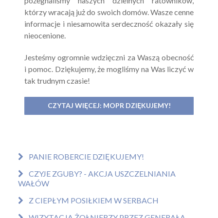
pożegnaliśmy naszych dzielnych ratowników,
którzy wracają już do swoich domów. Wasze cenne
informacje i niesamowita serdeczność okazały się
nieocenione.
Jesteśmy ogromnie wdzięczni za Waszą obecność
i pomoc. Dziękujemy, że mogliśmy na Was liczyć w
tak trudnym czasie!
CZYTAJ WIĘCEJ: MOPR DZIĘKUJEMY!
PANIE ROBERCIE DZIĘKUJEMY!
CZYJE ZGUBY? - AKCJA USZCZELNIANIA
WAŁÓW
Z CIEPŁYM POSIŁKIEM W SERBACH
WIZYTACJA ŻOŁNIERZY PRZEZ GENERAŁA