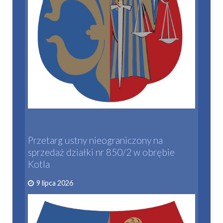
Przetarg ustny nieograniczony na
sprzedaż działki nr 850/2 w obrębie
Kotla
9 lipca 2026