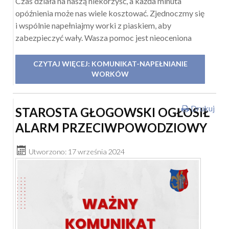
Czas działa na naszą niekorzyść, a każda minuta
opóźnienia może nas wiele kosztować. Zjednoczmy się
i wspólnie napełniajmy worki z piaskiem, aby
zabezpieczyć wały. Wasza pomoc jest nieoceniona
CZYTAJ WIĘCEJ: KOMUNIKAT-NAPEŁNIANIE
WORKÓW
Drukuj
STAROSTA GŁOGOWSKI OGŁOSIŁ
ALARM PRZECIWPOWODZIOWY
Utworzono: 17 września 2024