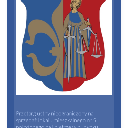
Przetarg ustny nieograniczony na
sprzedaż lokalu mieszkalnego nr 5
położonego na I piętrze w budynku