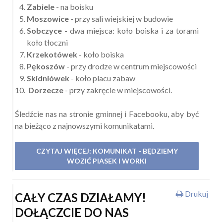
Zabiele
- na boisku
Moszowice
- przy sali wiejskiej w budowie
Sobczyce
- dwa miejsca: koło boiska i za torami
koło tłoczni
Krzekotówek
- koło boiska
Pękoszów
- przy drodze w centrum miejscowości
Skidniówek
- koło placu zabaw
Dorzecze
- przy zakręcie w miejscowości.
Śledźcie nas na stronie gminnej i Facebooku, aby być
na bieżąco z najnowszymi komunikatami.
CZYTAJ WIĘCEJ: KOMUNIKAT - BĘDZIEMY
WOZIĆ PIASEK I WORKI
Drukuj
CAŁY CZAS DZIAŁAMY!
DOŁĄCZCIE DO NAS