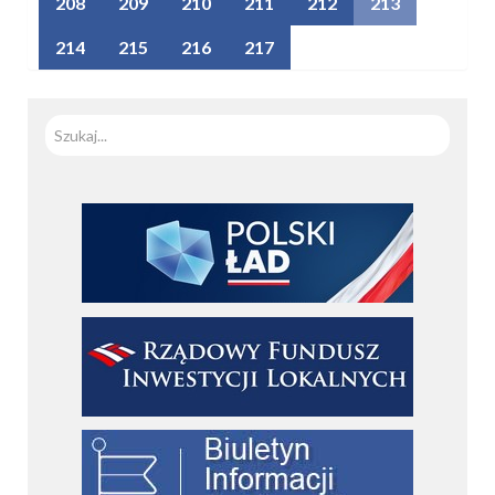
208
209
210
211
212
213
214
215
216
217
Szuka