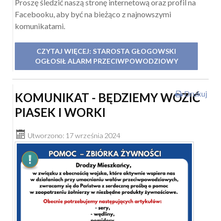
Proszę śledzić naszą stronę internetową oraz profil na
Facebooku, aby być na bieżąco z najnowszymi
komunikatami.
CZYTAJ WIĘCEJ: STAROSTA GŁOGOWSKI
OGŁOSIŁ ALARM PRZECIWPOWODZIOWY
Drukuj
KOMUNIKAT - BĘDZIEMY WOZIĆ
PIASEK I WORKI
Utworzono: 17 września 2024