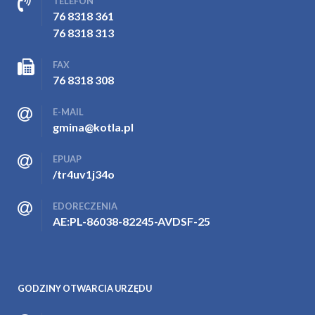
TELEFON
76 8318 361
76 8318 313
FAX
76 8318 308
E-MAIL
gmina@kotla.pl
EPUAP
/tr4uv1j34o
EDORECZENIA
AE:PL-86038-82245-AVDSF-25
GODZINY OTWARCIA URZĘDU