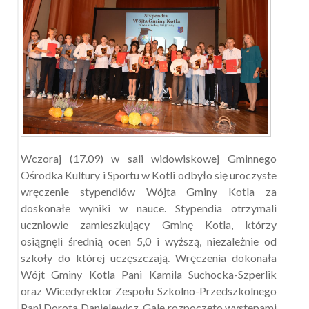
Wczoraj (17.09) w sali widowiskowej Gminnego
Ośrodka Kultury i Sportu w Kotli odbyło się uroczyste
wręczenie stypendiów Wójta Gminy Kotla za
doskonałe wyniki w nauce. Stypendia otrzymali
uczniowie zamieszkujący Gminę Kotla, którzy
osiągnęli średnią ocen 5,0 i wyższą, niezależnie od
szkoły do której uczęszczają. Wręczenia dokonała
Wójt Gminy Kotla Pani Kamila Suchocka-Szperlik
oraz Wicedyrektor Zespołu Szkolno-Przedszkolnego
Pani Dorota Danielewicz. Galę rozpoczęto występami