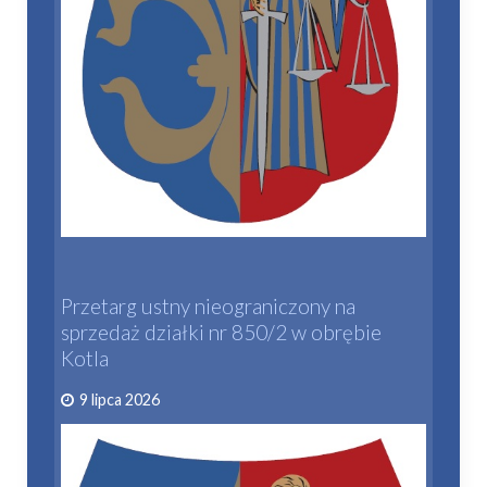
Przetarg ustny nieograniczony na
sprzedaż działki nr 850/2 w obrębie
Kotla
9 lipca 2026