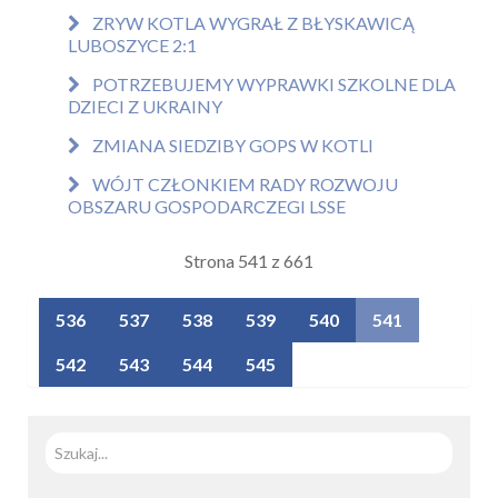
ZRYW KOTLA WYGRAŁ Z BŁYSKAWICĄ
LUBOSZYCE 2:1
POTRZEBUJEMY WYPRAWKI SZKOLNE DLA
DZIECI Z UKRAINY
ZMIANA SIEDZIBY GOPS W KOTLI
WÓJT CZŁONKIEM RADY ROZWOJU
OBSZARU GOSPODARCZEGI LSSE
Strona 541 z 661
536
537
538
539
540
541
542
543
544
545
Szuka