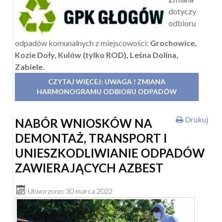
dotyczy
odbioru
odpadów komunalnych z miejscowości:
Grochowice,
Kozie Doły, Kulów (tylko ROD), Leśna Dolina,
Zabiele.
CZYTAJ WIĘCEJ: UWAGA ! ZMIANA
HARMONOGRAMU ODBIORU ODPADÓW
Drukuj
NABÓR WNIOSKÓW NA
DEMONTAŻ, TRANSPORT I
UNIESZKODLIWIANIE ODPADÓW
ZAWIERAJĄCYCH AZBEST
Utworzono: 30 marca 2022