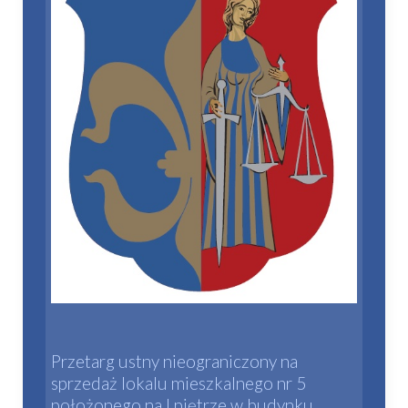
Przetarg ustny nieograniczony na
sprzedaż lokalu mieszkalnego nr 5
położonego na I piętrze w budynku