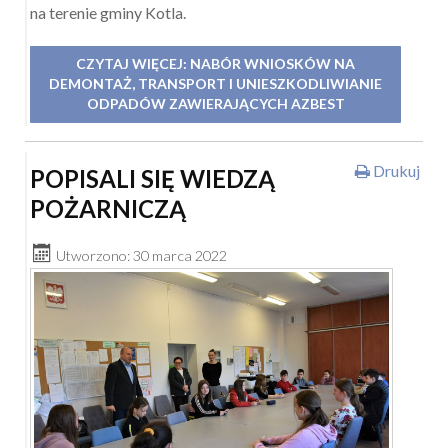
na terenie gminy Kotla.
CZYTAJ WIĘCEJ: NABÓR WNIOSKÓW NA
DEMONTAŻ, TRANSPORT I UNIESZKODLIWIANIE
ODPADÓW ZAWIERAJĄCYCH AZBEST
Drukuj
POPISALI SIĘ WIEDZĄ
POŻARNICZĄ
Utworzono: 30 marca 2022