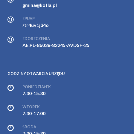
gmina@kotla.pl
EPUAP
/tr4uv1j34o
EDORECZENIA
AE:PL-86038-82245-AVDSF-25
GODZINY OTWARCIA URZĘDU
PONIEDZIAŁEK
7:30-15:30
WTOREK
7:30-17:00
ŚRODA
7:30-15:30