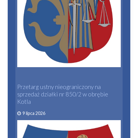
Przetarg ustny nieograniczony na
sprzedaż działki nr 850/2 w obrębie
Kotla
9 lipca 2026