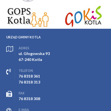
URZĄD GMINY KOTLA
ADRES
ul. Głogowska 93
67-240 Kotla
TELEFON
76 8318 361
76 8318 313
FAX
76 8318 308
E-MAIL