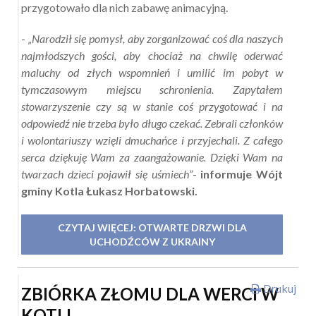
przygotowało dla nich zabawę animacyjną.
-
„Narodził się pomysł, aby zorganizować coś dla naszych
najmłodszych gości, aby chociaż na chwilę oderwać
maluchy od złych wspomnień i umilić im pobyt w
tymczasowym miejscu schronienia. Zapytałem
stowarzyszenie czy są w stanie coś przygotować i na
odpowiedź nie trzeba było długo czekać. Zebrali członków
i wolontariuszy wzięli dmuchańce i przyjechali. Z całego
serca dziękuję Wam za zaangażowanie. Dzięki Wam na
twarzach dzieci pojawił się uśmiech”
-
informuje Wójt
gminy Kotla Łukasz Horbatowski.
CZYTAJ WIĘCEJ: OTWARTE DRZWI DLA
UCHODŹCÓW Z UKRAINY
Drukuj
ZBIÓRKA ZŁOMU DLA WERCI W
KOTLI