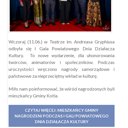
Wczoraj (11.06.) w Teatrze im. Andreasa Gryphiusa
odbyła się I Gala Powiatowego Dnia Działacza
Kultury. To nowe wydarzenie, dla uhonorowania
twórców, animatorów i społeczników. Podczas
uroczystości wręczono nagrody samorządowe i
państwowe za nieprzeciętny wkład w kulturę.
Miło nam poinformować, że wśród nagrodzonych byli
mieszkańcy Gminy Kotla.
CZYTAJ WIĘCEJ: MIESZKAŃCY GMINY
NAGRODZENI PODCZAS I GALI POWIATOWEGO
DNIA DZIAŁACZA KULTURY