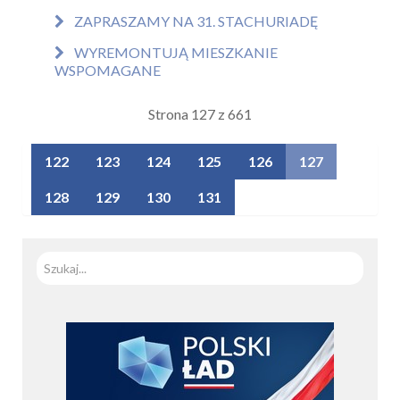
ZAPRASZAMY NA 31. STACHURIADĘ
WYREMONTUJĄ MIESZKANIE
WSPOMAGANE
Strona 127 z 661
122
123
124
125
126
127
128
129
130
131
Szuka