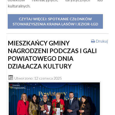
kulturalnych.
CZYTAJ WIĘCEJ: SPOTKANIE CZŁONKÓW
STOWARZYSZENIA KRAINA LASÓW I JEZIOR-LGD
Drukuj
MIESZKAŃCY GMINY
NAGRODZENI PODCZAS I GALI
POWIATOWEGO DNIA
DZIAŁACZA KULTURY
Utworzono: 12 czerwca 2025