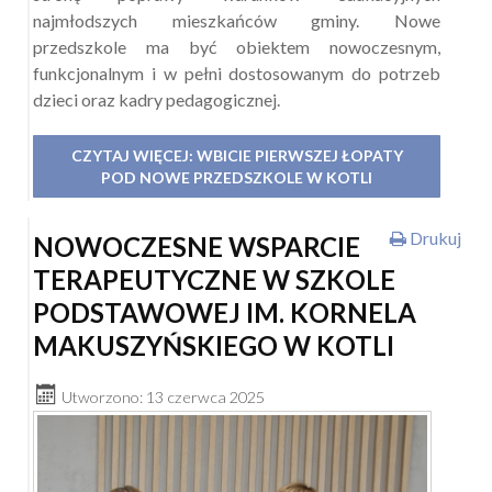
najmłodszych mieszkańców gminy. Nowe
przedszkole ma być obiektem nowoczesnym,
funkcjonalnym i w pełni dostosowanym do potrzeb
dzieci oraz kadry pedagogicznej.
CZYTAJ WIĘCEJ: WBICIE PIERWSZEJ ŁOPATY
POD NOWE PRZEDSZKOLE W KOTLI
Drukuj
NOWOCZESNE WSPARCIE
TERAPEUTYCZNE W SZKOLE
PODSTAWOWEJ IM. KORNELA
MAKUSZYŃSKIEGO W KOTLI
Utworzono: 13 czerwca 2025