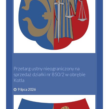
Przetarg ustny nieograniczony na
sprzedaż działki nr 850/2 w obrębie
Kotla
9 lipca 2026