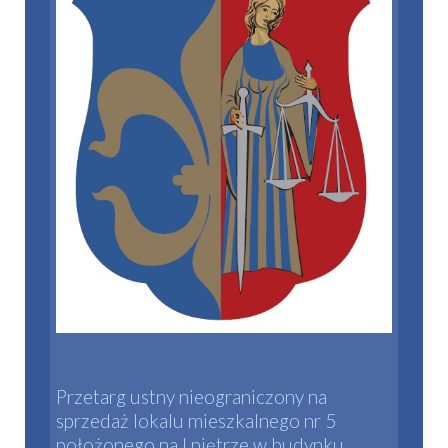
Przetarg ustny nieograniczony na
sprzedaż lokalu mieszkalnego nr 5
położonego na I piętrze w budynku