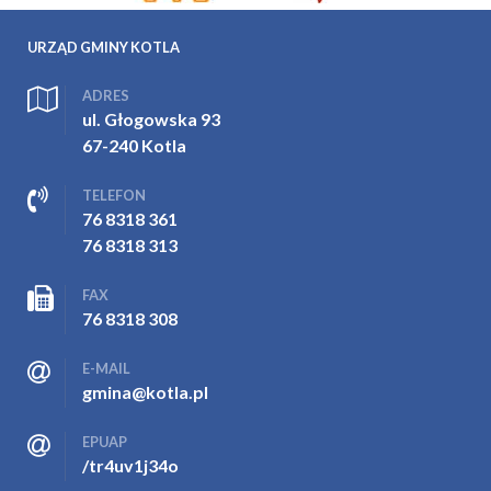
URZĄD GMINY KOTLA
ADRES
ul. Głogowska 93
67-240 Kotla
TELEFON
76 8318 361
76 8318 313
FAX
76 8318 308
E-MAIL
gmina@kotla.pl
EPUAP
/tr4uv1j34o