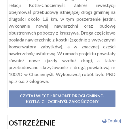
relacji Kotla-Chociemyśl. Zakres inwestycji
obejmował przebudowę istniejącej drogi gminnej na
długości około 1,8 km, w tym poszerzenie jezdni,
wykonanie nowej nawierzchni oraz budowę
obustronnych poboczy z kruszywa. Droga częściowo
posiada nawierzchnię z kostki (zgodnie z wytycznymi
konserwatora zabytków), a w znacznej części
nawierzchnię asfaltową. W ramach projektu powstały
również nowe zjazdy wzdłuż drogi, a także
przebudowano skrzyżowanie z drogą powiatową nr
1002D w Chociemyśli. Wykonawcą robót było PBD
Sp. z o.o. z Głogowa.
CZYTAJ WIĘCEJ: REMONT DROGI GMINNEJ
KOTLA-CHOCIEMYŚL ZAKOŃCZONY
Drukuj
OSTRZEŻENIE