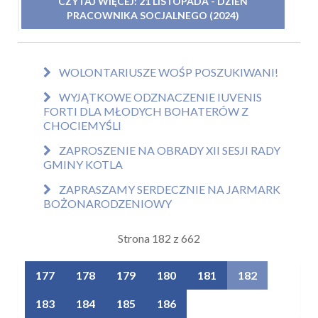
CZYTAJ WIĘCEJ: 21 LISTOPADA - DZIEŃ
PRACOWNIKA SOCJALNEGO (2024)
WOLONTARIUSZE WOŚP POSZUKIWANI!
WYJĄTKOWE ODZNACZENIE IUVENIS
FORTI DLA MŁODYCH BOHATERÓW Z
CHOCIEMYŚLI
ZAPROSZENIE NA OBRADY XII SESJI RADY
GMINY KOTLA
ZAPRASZAMY SERDECZNIE NA JARMARK
BOŻONARODZENIOWY
Strona 182 z 662
177
178
179
180
181
182
183
184
185
186