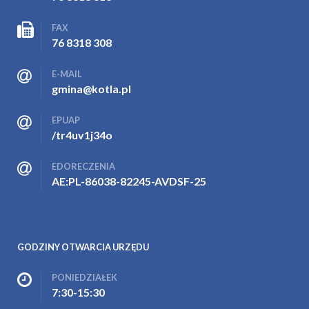
FAX
76 8318 308
E-MAIL
gmina@kotla.pl
EPUAP
/tr4uv1j34o
EDORECZENIA
AE:PL-86038-82245-AVDSF-25
GODZINY OTWARCIA URZĘDU
PONIEDZIAŁEK
7:30-15:30