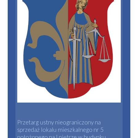
Przetarg ustny nieograniczony na
sprzedaż lokalu mieszkalnego nr 5
położonego na I piętrze w budynku