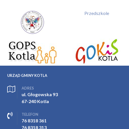
Przedszkole
URZĄD GMINY KOTLA
ADRES
ul. Głogowska 93
67-240 Kotla
TELEFON
76 8318 361
76 8318 313