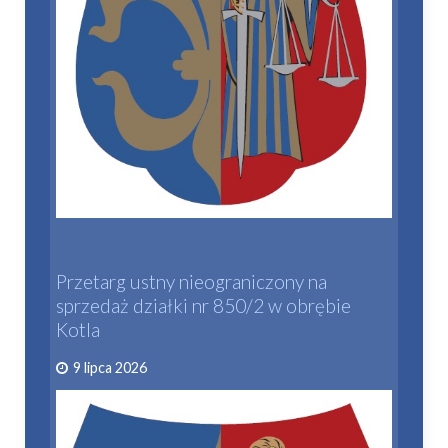
Przetarg ustny nieograniczony na
sprzedaż działki nr 850/2 w obrębie
Kotla
9 lipca 2026