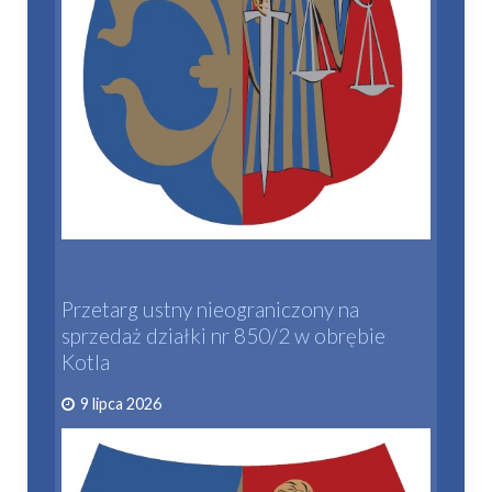
Przetarg ustny nieograniczony na
sprzedaż działki nr 850/2 w obrębie
Kotla
9 lipca 2026