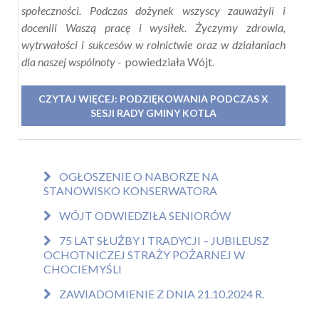
społeczności. Podczas dożynek wszyscy zauważyli i
docenili Waszą pracę i wysiłek. Życzymy zdrowia,
wytrwałości i sukcesów w rolnictwie oraz w działaniach
dla naszej wspólnoty -
powiedziała Wójt.
CZYTAJ WIĘCEJ: PODZIĘKOWANIA PODCZAS X
SESJI RADY GMINY KOTLA
OGŁOSZENIE O NABORZE NA
STANOWISKO KONSERWATORA
WÓJT ODWIEDZIŁA SENIORÓW
75 LAT SŁUŻBY I TRADYCJI – JUBILEUSZ
OCHOTNICZEJ STRAŻY POŻARNEJ W
CHOCIEMYŚLI
ZAWIADOMIENIE Z DNIA 21.10.2024 R.