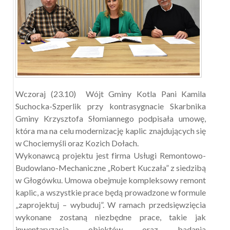
Wczoraj (23.10) Wójt Gminy Kotla Pani Kamila
Suchocka-Szperlik przy kontrasygnacie Skarbnika
Gminy Krzysztofa Słomiannego podpisała umowę,
która ma na celu modernizację kaplic znajdujących się
w Chociemyśli oraz Kozich Dołach.
Wykonawcą projektu jest firma Usługi Remontowo-
Budowlano-Mechaniczne „Robert Kuczała” z siedzibą
w Głogówku. Umowa obejmuje kompleksowy remont
kaplic, a wszystkie prace będą prowadzone w formule
„zaprojektuj – wybuduj”. W ramach przedsięwzięcia
wykonane zostaną niezbędne prace, takie jak
inwentaryzacja obiektów oraz badania