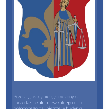
Przetarg ustny nieograniczony na
sprzedaż lokalu mieszkalnego nr 5
położonego na I piętrze w budynku