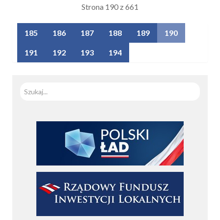
Strona 190 z 661
185
186
187
188
189
190
191
192
193
194
Szuka