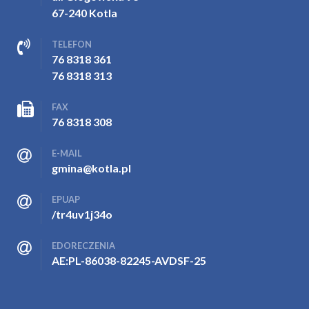
67-240 Kotla
TELEFON
76 8318 361
76 8318 313
FAX
76 8318 308
E-MAIL
gmina@kotla.pl
EPUAP
/tr4uv1j34o
EDORECZENIA
AE:PL-86038-82245-AVDSF-25