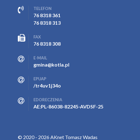
TELEFON
76 8318 361
76 8318 313
FAX
76 8318 308
E-MAIL
gmina@kotla.pl
EPUAP
/tr4uv1j34o
EDORECZENIA
AE:PL-86038-82245-AVDSF-25
© 2020 - 2026 AKnet Tomasz Wadas