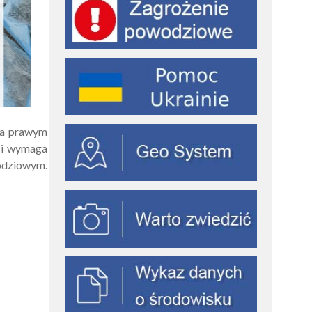
na prawym
m i wymaga
odziowym.