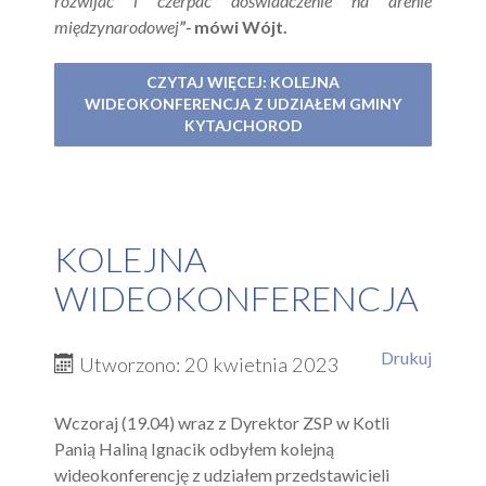
rozwijać i czerpać doświadczenie na arenie
międzynarodowej
”-
mówi Wójt.
CZYTAJ WIĘCEJ: KOLEJNA
WIDEOKONFERENCJA Z UDZIAŁEM GMINY
KYTAJCHOROD
KOLEJNA
WIDEOKONFERENCJA
Drukuj
Utworzono: 20 kwietnia 2023
Wczoraj (19.04) wraz z Dyrektor ZSP w Kotli
Panią Haliną Ignacik odbyłem kolejną
wideokonferencję z udziałem przedstawicieli