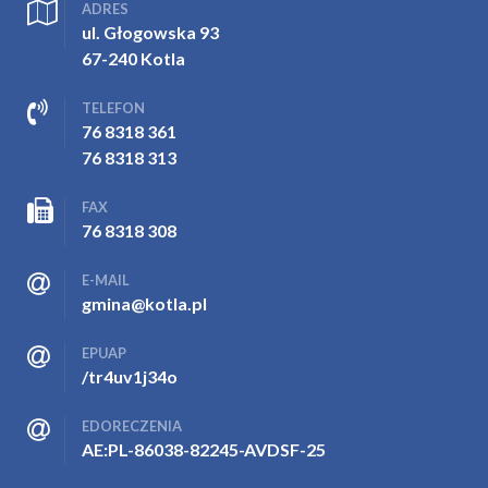
ADRES
ul. Głogowska 93
67-240 Kotla
TELEFON
76 8318 361
76 8318 313
FAX
76 8318 308
E-MAIL
gmina@kotla.pl
EPUAP
/tr4uv1j34o
EDORECZENIA
AE:PL-86038-82245-AVDSF-25