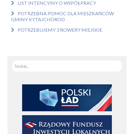
LIST INTENCYJNY O WSPÓŁPRACY
POTRZEBNA POMOC DLA MIESZKAŃCÓW
GMINY KYTAJCHOROD
POTRZEBUJEMY 3 ROWERY MIEJSKIE
Szuka