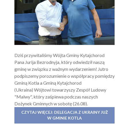
Dziś przywitaliśmy Wójta Gminy Kytajchorod
Pana Jurija Bezrodnyja, który odwiedził naszą
gminę w związku z ważnym wydarzeniem! Jutro
podpiszemy porozumienie o współpracy pomiędzy
Gminą Kotla a Gminą Kytajchorod
(Ukraina) Wójtowi towarzyszy Zespół Ludowy
"Malwy", który zaśpiewa podczas naszych
Dożynek Gminnych w sobotę (26.08).
CZYTAJ WIĘCEJ: DELEGACJA Z UKRAINY JUŻ
W GMINIE KOTLA