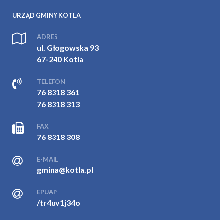
URZĄD GMINY KOTLA
ADRES
ul. Głogowska 93
67-240 Kotla
TELEFON
76 8318 361
76 8318 313
FAX
76 8318 308
E-MAIL
gmina@kotla.pl
EPUAP
/tr4uv1j34o