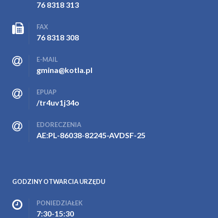
76 8318 313
FAX
76 8318 308
E-MAIL
gmina@kotla.pl
EPUAP
/tr4uv1j34o
EDORECZENIA
AE:PL-86038-82245-AVDSF-25
GODZINY OTWARCIA URZĘDU
PONIEDZIAŁEK
7:30-15:30