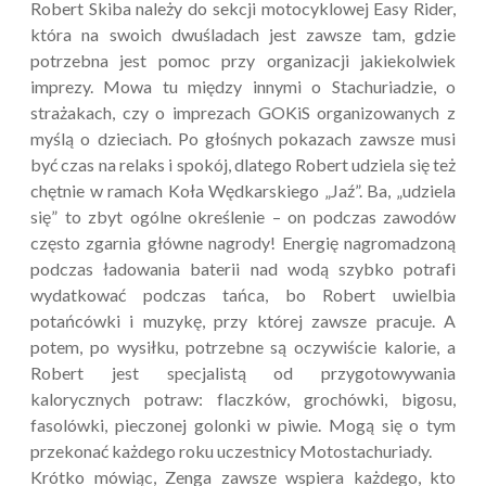
Robert Skiba należy do sekcji motocyklowej Easy Rider,
która na swoich dwuśladach jest zawsze tam, gdzie
potrzebna jest pomoc przy organizacji jakiekolwiek
imprezy. Mowa tu między innymi o Stachuriadzie, o
strażakach, czy o imprezach GOKiS organizowanych z
myślą o dzieciach. Po głośnych pokazach zawsze musi
być czas na relaks i spokój, dlatego Robert udziela się też
chętnie w ramach Koła Wędkarskiego „Jaź”. Ba, „udziela
się” to zbyt ogólne określenie – on podczas zawodów
często zgarnia główne nagrody! Energię nagromadzoną
podczas ładowania baterii nad wodą szybko potrafi
wydatkować podczas tańca, bo Robert uwielbia
potańcówki i muzykę, przy której zawsze pracuje. A
potem, po wysiłku, potrzebne są oczywiście kalorie, a
Robert jest specjalistą od przygotowywania
kalorycznych potraw: flaczków, grochówki, bigosu,
fasolówki, pieczonej golonki w piwie. Mogą się o tym
przekonać każdego roku uczestnicy Motostachuriady.
Krótko mówiąc, Zenga zawsze wspiera każdego, kto