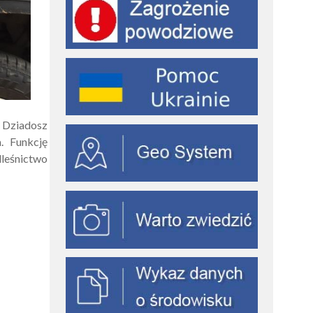
 Dziadosz
. Funkcję
dleśnictwo