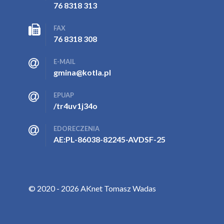
76 8318 313
FAX
76 8318 308
E-MAIL
gmina@kotla.pl
EPUAP
/tr4uv1j34o
EDORECZENIA
AE:PL-86038-82245-AVDSF-25
© 2020 - 2026 AKnet Tomasz Wadas