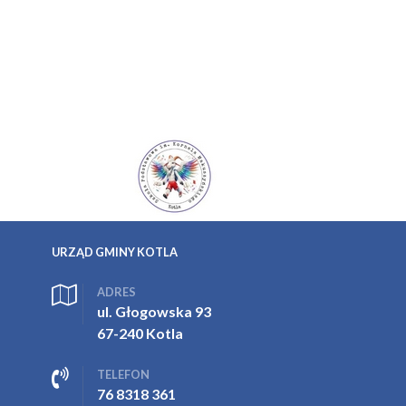
URZĄD GMINY KOTLA
ADRES
ul. Głogowska 93
67-240 Kotla
TELEFON
76 8318 361