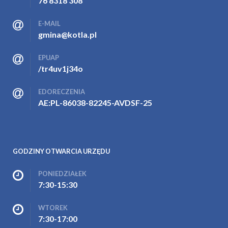
76 8318 308
E-MAIL
gmina@kotla.pl
EPUAP
/tr4uv1j34o
EDORECZENIA
AE:PL-86038-82245-AVDSF-25
GODZINY OTWARCIA URZĘDU
PONIEDZIAŁEK
7:30-15:30
WTOREK
7:30-17:00