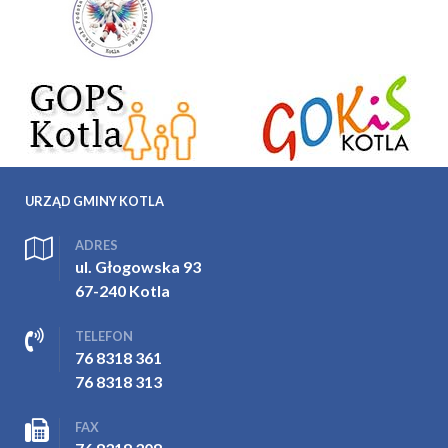
URZĄD GMINY KOTLA
ADRES
ul. Głogowska 93
67-240 Kotla
TELEFON
76 8318 361
76 8318 313
FAX