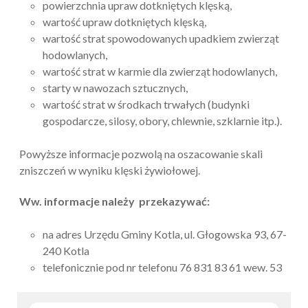
powierzchnia upraw dotkniętych klęską,
wartość upraw dotkniętych klęską,
wartość strat spowodowanych upadkiem zwierząt
hodowlanych,
wartość strat w karmie dla zwierząt hodowlanych,
starty w nawozach sztucznych,
wartość strat w środkach trwałych (budynki
gospodarcze, silosy, obory, chlewnie, szklarnie itp.).
Powyższe informacje pozwolą na oszacowanie skali
zniszczeń w wyniku klęski żywiołowej.
Ww. informacje należy przekazywać:
na adres Urzędu Gminy Kotla, ul. Głogowska 93, 67-
240 Kotla
telefonicznie pod nr telefonu 76 831 83 61 wew. 53