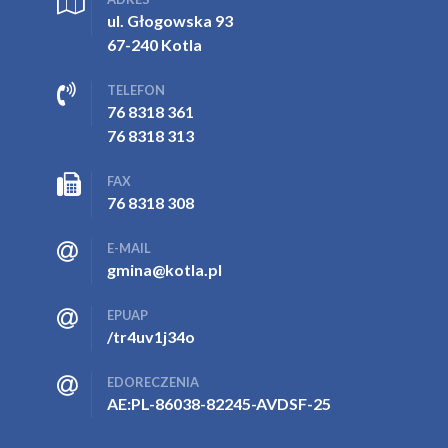
ul. Głogowska 93
67-240 Kotla
TELEFON
76 8318 361
76 8318 313
FAX
76 8318 308
E-MAIL
gmina@kotla.pl
EPUAP
/tr4uv1j34o
EDORECZENIA
AE:PL-86038-82245-AVDSF-25