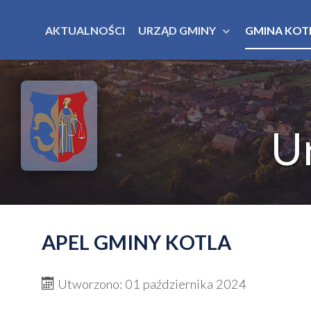
AKTUALNOŚCI
URZĄD GMINY
GMINA KOT
U
APEL GMINY KOTLA
Utworzono: 01 października 2024