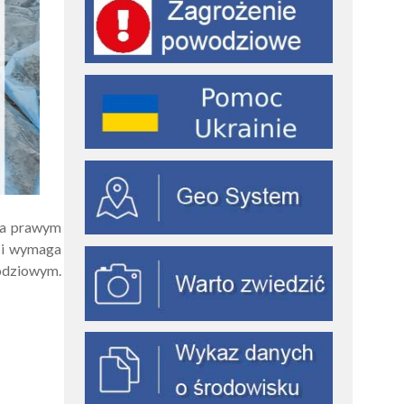
na prawym
m i wymaga
odziowym.