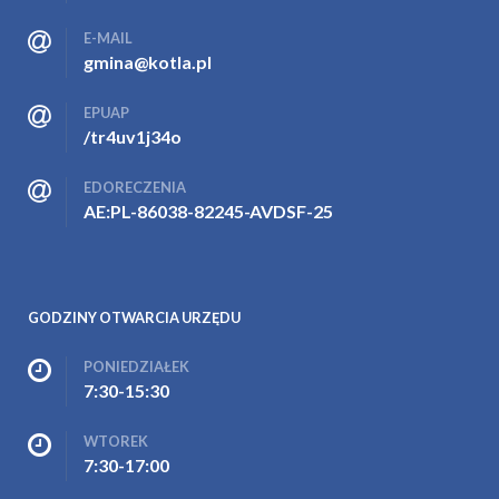
E-MAIL
gmina@kotla.pl
EPUAP
/tr4uv1j34o
EDORECZENIA
AE:PL-86038-82245-AVDSF-25
GODZINY OTWARCIA URZĘDU
PONIEDZIAŁEK
7:30-15:30
WTOREK
7:30-17:00