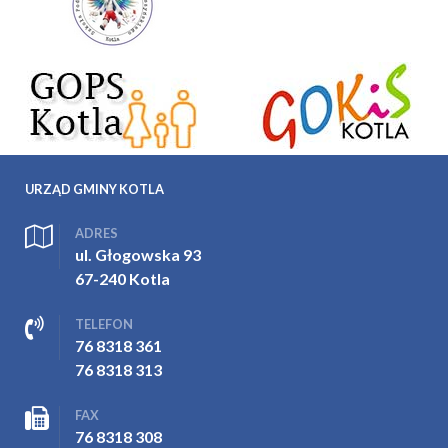
URZĄD GMINY KOTLA
ADRES
ul. Głogowska 93
67-240 Kotla
TELEFON
76 8318 361
76 8318 313
FAX
76 8318 308