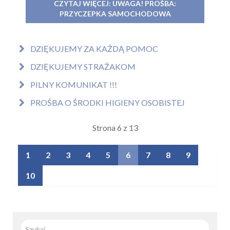
CZYTAJ WIĘCEJ: UWAGA! PROŚBA:
PRZYCZEPKA SAMOCHODOWA
DZIĘKUJEMY ZA KAŻDĄ POMOC
DZIĘKUJEMY STRAŻAKOM
PILNY KOMUNIKAT !!!
PROŚBA O ŚRODKI HIGIENY OSOBISTEJ
Strona 6 z 13
1
2
3
4
5
6
7
8
9
10
Szuka