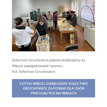
Sołectwo Grochowice pięknie dziękujemy za
Wasze zaangażowanie i pomoc.
Fot. Sołectwo Grochowice
CZYTAJ WIĘCEJ: DZIĘKUJEMY SOŁECTWU
GROCHOWICE ZA POSIŁKI DLA OSÓB
PRACUJĄCYCH NA WAŁACH