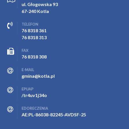
ul. Głogowska 93
67-240 Kotla
TELEFON
76 8318 361
76 8318 313
FAX
76 8318 308
E-MAIL
gmina@kotla.pl
EPUAP
/tr4uv1j34o
EDORECZENIA
AE:PL-86038-82245-AVDSF-25