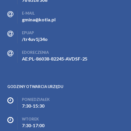
E-MAIL
gmina@kotla.pl
EPUAP
/tr4uv1j34o
EDORECZENIA
AE:PL-86038-82245-AVDSF-25
GODZINY OTWARCIA URZĘDU
PONIEDZIAŁEK
7:30-15:30
WTOREK
7:30-17:00