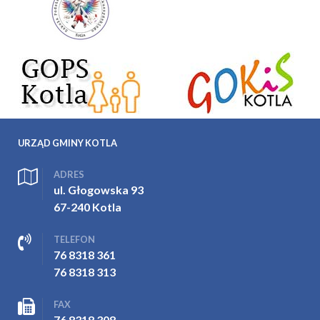
URZĄD GMINY KOTLA
ADRES
ul. Głogowska 93
67-240 Kotla
TELEFON
76 8318 361
76 8318 313
FAX
76 8318 308