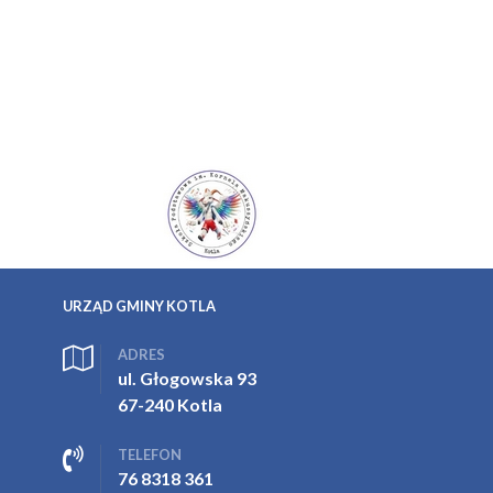
URZĄD GMINY KOTLA
ADRES
ul. Głogowska 93
67-240 Kotla
TELEFON
76 8318 361