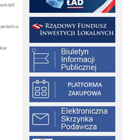
wicieli
 Kamieńca
kie