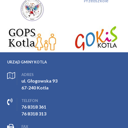
Przedszkole
URZĄD GMINY KOTLA
ADRES
ul. Głogowska 93
67-240 Kotla
TELEFON
76 8318 361
76 8318 313
FAX