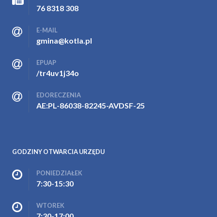
76 8318 308
E-MAIL
gmina@kotla.pl
EPUAP
/tr4uv1j34o
EDORECZENIA
AE:PL-86038-82245-AVDSF-25
GODZINY OTWARCIA URZĘDU
PONIEDZIAŁEK
7:30-15:30
WTOREK
7:30-17:00