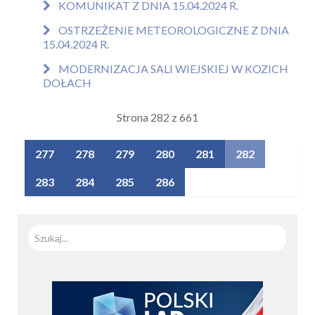
KOMUNIKAT Z DNIA 15.04.2024 R.
OSTRZEŻENIE METEOROLOGICZNE Z DNIA
15.04.2024 R.
MODERNIZACJA SALI WIEJSKIEJ W KOZICH
DOŁACH
Strona 282 z 661
277
278
279
280
281
282
283
284
285
286
Szuka