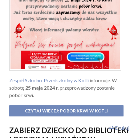
Zespół Szkolno-Przedszkolny w Kotli
informuje. W
sobotę
25 maja 2024 r.
przeprowadzony zostanie
pobór krwi.
CZYTAJ WIĘCEJ: POBÓR KRWI W KOTLI
Drukuj
ZABIERZ DZIECKO DO BIBLIOTEKI