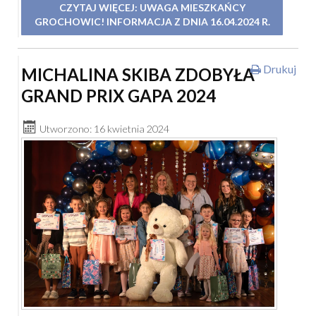
CZYTAJ WIĘCEJ: UWAGA MIESZKAŃCY
GROCHOWIC! INFORMACJA Z DNIA 16.04.2024 R.
Drukuj
MICHALINA SKIBA ZDOBYŁA
GRAND PRIX GAPA 2024
Utworzono: 16 kwietnia 2024