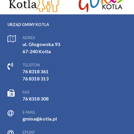
URZĄD GMINY KOTLA
ADRES
ul. Głogowska 93
67-240 Kotla
TELEFON
76 8318 361
76 8318 313
FAX
76 8318 308
E-MAIL
gmina@kotla.pl
EPUAP