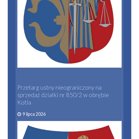
Przetarg ustny nieograniczony na
sprzedaż działki nr 850/2 w obrębie
Kotla
9 lipca 2026