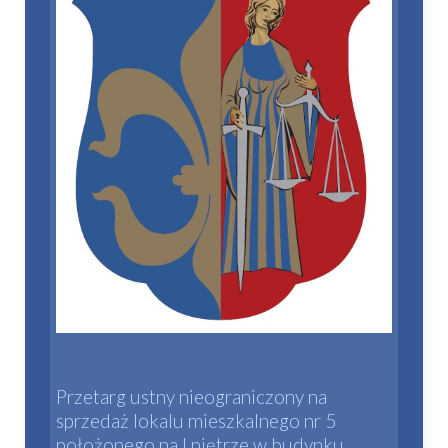
Przetarg ustny nieograniczony na
sprzedaż lokalu mieszkalnego nr 5
położonego na I piętrze w budynku