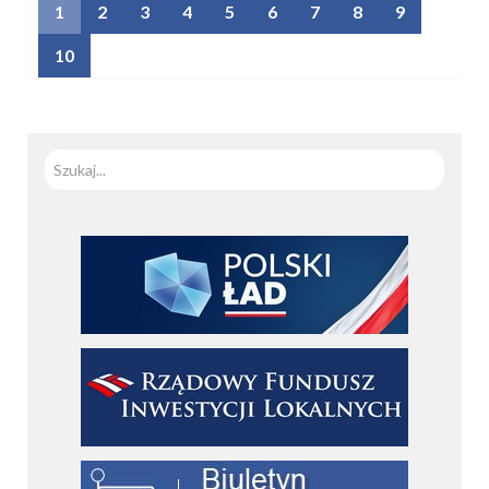
1
2
3
4
5
6
7
8
9
10
Szuka