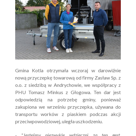
Gmina Kotla otrzymała wczoraj w darowiźnie
nową przyczepkę towarową od firmy Zasław Sp. z
o.o. z siedzibą w Andrychowie, we współpracy z
PHU Tomasz Minkus z Głogowa. Ten dar jest
odpowiedzią na potrzebę gminy, ponieważ
zakupiona we wrześniu przyczepka, używana do
transportu worków z piaskiem podczas akcji
przeciwpowodziowej, uległa uszkodzeniu.
- "Jesteśmy niezwykle wdzięczni za ten gest,