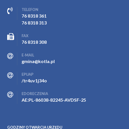
TELEFON
76 8318 361
76 8318 313
FAX
76 8318 308
E-MAIL
gmina@kotla.pl
EPUAP
/tr4uv1j34o
EDORECZENIA
AE:PL-86038-82245-AVDSF-25
GODZINY OTWARCIA URZĘDU