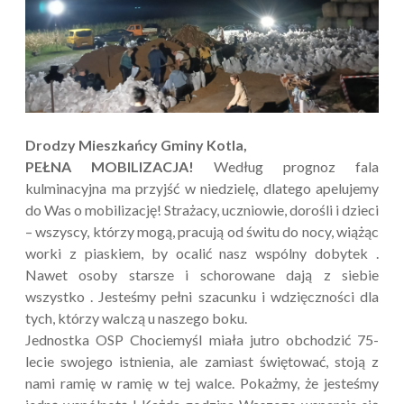
Drodzy Mieszkańcy Gminy Kotla,
PEŁNA MOBILIZACJA!
Według prognoz fala
kulminacyjna ma przyjść w niedzielę, dlatego apelujemy
do Was o mobilizację! Strażacy, uczniowie, dorośli i dzieci
– wszyscy, którzy mogą, pracują od świtu do nocy, wiążąc
worki z piaskiem, by ocalić nasz wspólny dobytek .
Nawet osoby starsze i schorowane dają z siebie
wszystko . Jesteśmy pełni szacunku i wdzięczności dla
tych, którzy walczą u naszego boku.
Jednostka OSP Chociemyśl miała jutro obchodzić 75-
lecie swojego istnienia, ale zamiast świętować, stoją z
nami ramię w ramię w tej walce. Pokażmy, że jesteśmy