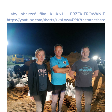
aby obejrzeć film KLIKNIJ- PRZEKIEROWANIE
https://youtube.com/shorts/zkpLxwv4Xtk?feature=share