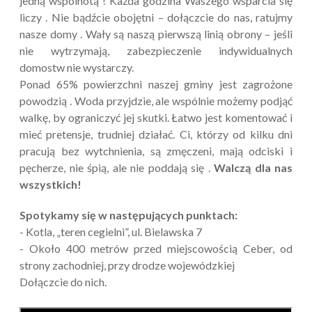
jedną wspólnotą ! Każda godzina Waszego wsparcia się
liczy . Nie bądźcie obojętni – dołączcie do nas, ratujmy
nasze domy . Wały są naszą pierwszą linią obrony – jeśli
nie wytrzymają, zabezpieczenie indywidualnych
domostw nie wystarczy.
Ponad 65% powierzchni naszej gminy jest zagrożone
powodzią . Woda przyjdzie, ale wspólnie możemy podjąć
walkę, by ograniczyć jej skutki. Łatwo jest komentować i
mieć pretensje, trudniej działać. Ci, którzy od kilku dni
pracują bez wytchnienia, są zmęczeni, mają odciski i
pęcherze, nie śpią, ale nie poddają się .
Walczą dla nas
wszystkich!
Spotykamy się w następujących punktach:
- Kotla, „teren cegielni”, ul. Bielawska 7
- Około 400 metrów przed miejscowością Ceber, od
strony zachodniej, przy drodze wojewódzkiej
Dołączcie do nich.