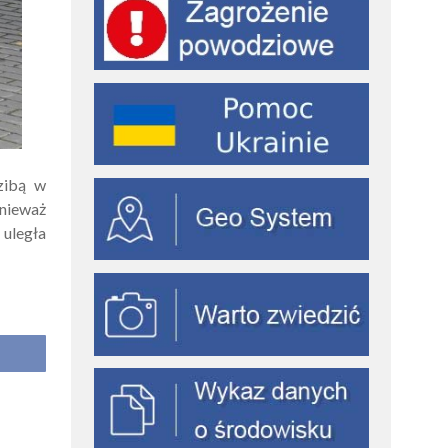
zibą w
nieważ
 uległa