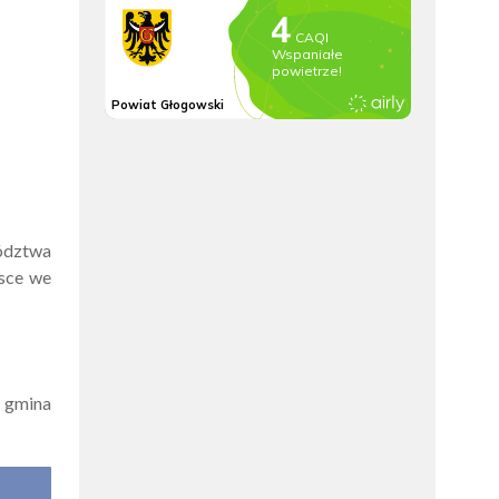
wództwa
jsce we
i gmina
J