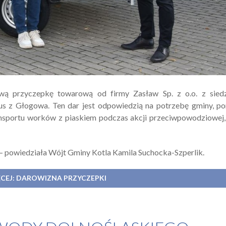
wą przyczepkę towarową od firmy Zasław Sp. z o.o. z sied
 z Głogowa. Ten dar jest odpowiedzią na potrzebę gminy, po
nsportu worków z piaskiem podczas akcji przeciwpowodziowej,
– powiedziała Wójt Gminy Kotla Kamila Suchocka-Szperlik.
ĘCEJ: DAROWIZNA PRZYCZEPKI