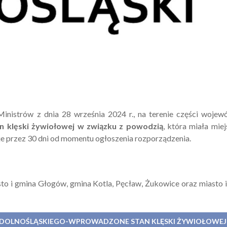
inistrów z dnia 28 września 2024 r., na terenie części woje
 klęski żywiołowej w związku z powodzią
, która miała mie
je przez 30 dni od momentu ogłoszenia rozporządzenia.
to i gmina Głogów, gmina Kotla, Pęcław, Żukowice oraz miasto 
Y DOLNOŚLĄSKIEGO-WPROWADZONE STAN KLĘSKI ŻYWIOŁOWE