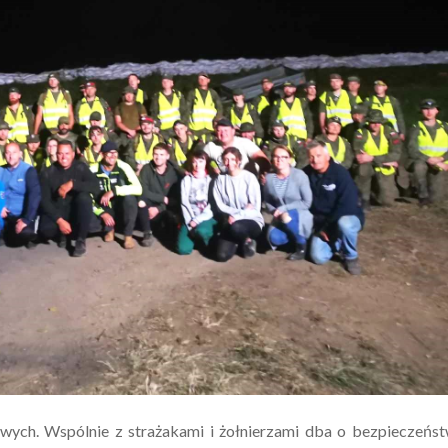
ych. Wspólnie z strażakami i żołnierzami dba o bezpieczeńs