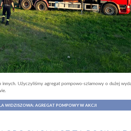
o innych. Użyczyliśmy agregat pompowo-szlamowy o dużej wyda
ie.
 DLA WIDZISZOWA: AGREGAT POMPOWY W AKCJI