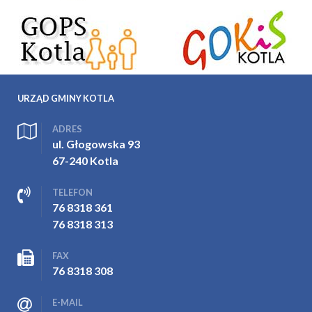
URZĄD GMINY KOTLA
ADRES
ul. Głogowska 93
67-240 Kotla
TELEFON
76 8318 361
76 8318 313
FAX
76 8318 308
E-MAIL