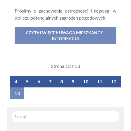
Prosimy o zachowanie ostrożności i rozwagi w
obliczu potencjalnych zagrożeń pogodowych.
CZYTAJ WIĘCEJ: UWAGA MIESZKAŃCY -
INFORMACJA
Strona 13 z 13
4
5
6
7
8
9
10
11
12
13
Szuka